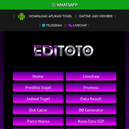
×
WHATSAPP
DOWNLOAD APLIKASI TOGEL
DAFTAR JADI MEMBER
TELEGRAM
LIVECHAT
Home
Livedraw
Prediksi Togel
Promosi
Jadwal Togel
Data Result
Slot Gacor
BB Generator
Paito Warna
Konv.Toto SGP