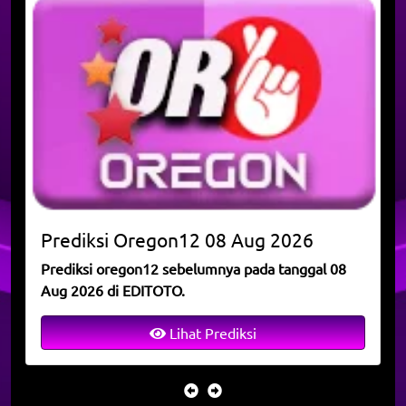
Prediksi
Oregon12
08 Aug 2026
Prediksi oregon12 sebelumnya pada tanggal 08
Aug 2026 di EDITOTO.
Lihat Prediksi