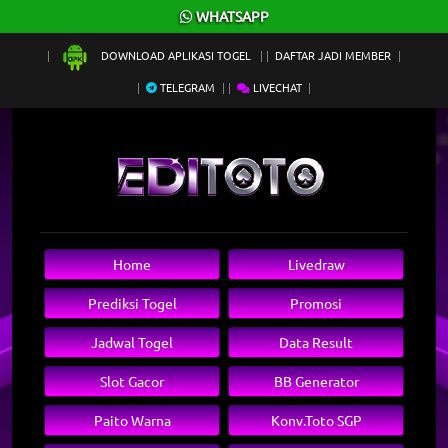
×
WHATSAPP
DOWNLOAD APLIKASI TOGEL
DAFTAR JADI MEMBER
TELEGRAM
LIVECHAT
Home
Livedraw
Prediksi Togel
Promosi
Jadwal Togel
Data Result
Slot Gacor
BB Generator
Paito Warna
Konv.Toto SGP