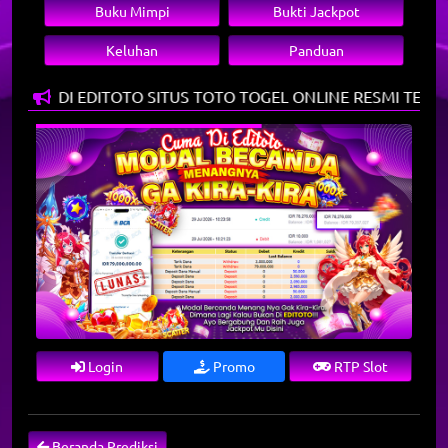
Buku Mimpi
Bukti Jackpot
Keluhan
Panduan
TANG DI EDITOTO SITUS TOTO TOGEL ONLINE RESMI TERPERC
Login
Promo
RTP Slot
Beranda Prediksi