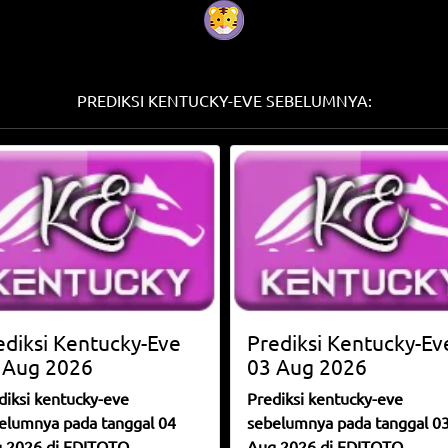
PREDIKSI KENTUCKY-EVE SEBELUMNYA:
ediksi
Kentucky-Eve
Prediksi
Kentucky-Ev
 Aug 2026
03 Aug 2026
diksi kentucky-eve
Prediksi kentucky-eve
elumnya pada tanggal 04
sebelumnya pada tanggal 0
 2026 di EDITOTO.
Aug 2026 di EDITOTO.