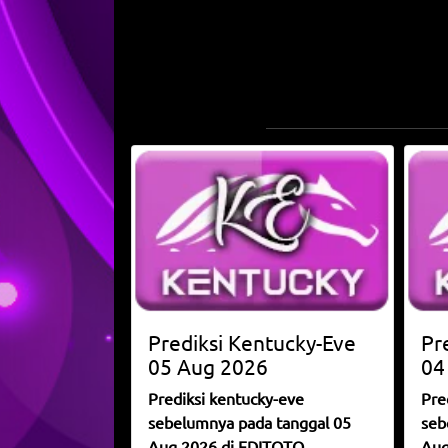
ucky-Eve
Prediksi
Kentucky-Eve
Pr
05 Aug 2026
04
y-eve
Prediksi kentucky-eve
Pre
tanggal 06
sebelumnya pada tanggal 05
seb
TOTO.
Aug 2026 di EDITOTO.
Aug