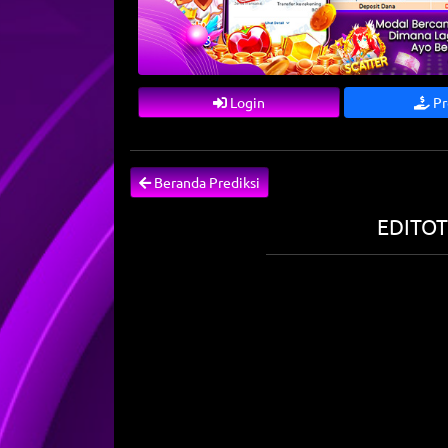
Login
Pr
Beranda Prediksi
EDITOT