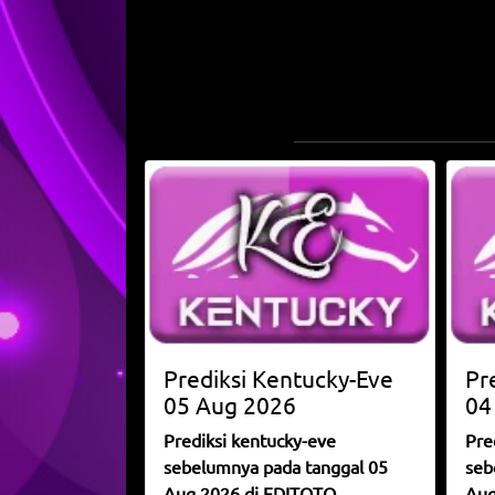
ucky-Eve
Prediksi
Kentucky-Eve
Pr
05 Aug 2026
04
y-eve
Prediksi kentucky-eve
Pre
tanggal 06
sebelumnya pada tanggal 05
seb
TOTO.
Aug 2026 di EDITOTO.
Aug