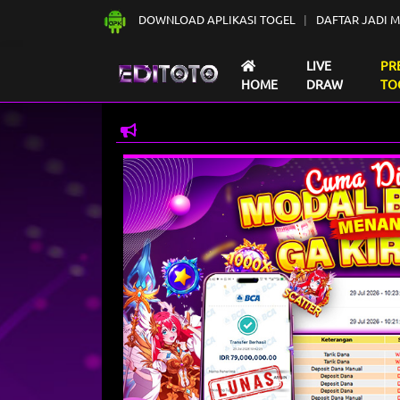
DOWNLOAD APLIKASI TOGEL
DAFTAR JADI 
LIVE
PR
HOME
DRAW
TO