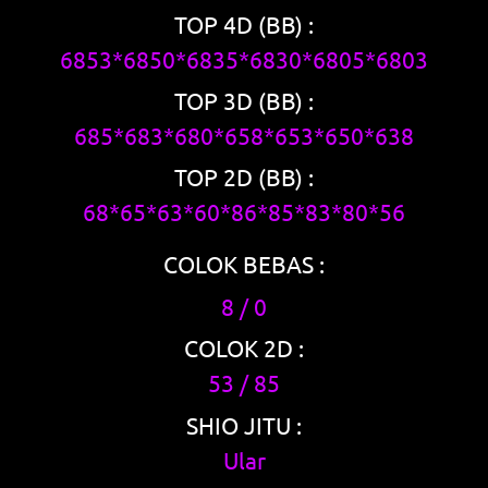
TOP 4D (BB) :
6853*6850*6835*6830*6805*6803
TOP 3D (BB) :
685*683*680*658*653*650*638
TOP 2D (BB) :
68*65*63*60*86*85*83*80*56
COLOK BEBAS :
8 / 0
COLOK 2D :
53 / 85
SHIO JITU :
Ular