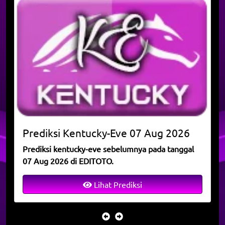
Prediksi
Kentucky-Eve
07 Aug 2026
Prediksi kentucky-eve sebelumnya pada tanggal
07 Aug 2026 di EDITOTO.
Lihat Prediksi