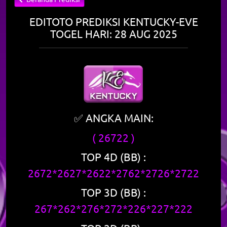
EDITOTO PREDIKSI KENTUCKY-EVE
TOGEL HARI: 28 AUG 2025
✅ ANGKA MAIN:
( 26722 )
TOP 4D (BB) :
2672*2627*2622*2762*2726*2722
TOP 3D (BB) :
267*262*276*272*226*227*222