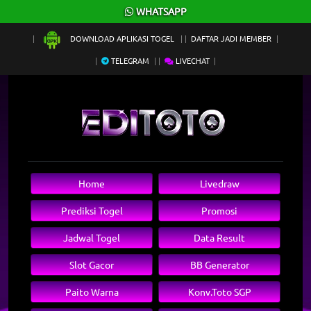
×
WHATSAPP
DOWNLOAD APLIKASI TOGEL
DAFTAR JADI MEMBER
TELEGRAM
LIVECHAT
Home
Livedraw
Prediksi Togel
Promosi
Jadwal Togel
Data Result
Slot Gacor
BB Generator
Paito Warna
Konv.Toto SGP