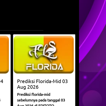
4
Prediksi
Florida-Mid
03
Prediksi
Fl
Aug 2026
Aug 2026
Prediksi florida-mid
Prediksi flori
4
sebelumnya pada tanggal 03
sebelumnya pa
Aug 2026 di EDITOTO.
Aug 2026 di 