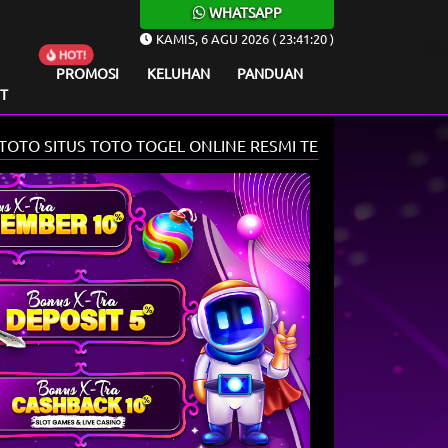
WHATSAPP
KAMIS
, 6 AGU 2026
(
23
:
41
:
21
)
HOT!
PROMOSI
KELUHAN
PANDUAN
T
 SITUS TOTO TOGEL ONLINE RESMI TERPERCAYA - NIKMATI D