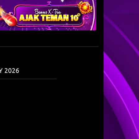
Y 2026