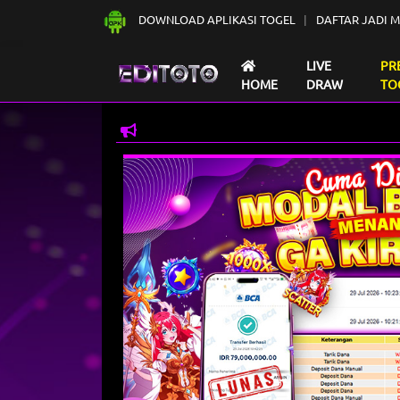
DOWNLOAD APLIKASI TOGEL
DAFTAR JADI 
LIVE
PR
HOME
DRAW
TO