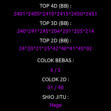
TOP 4D (BB) :
2401*2405*2410*2415*2450*2451
TOP 3D (BB) :
240*241*245*204*201*205*214
TOP 2D (BB) :
24*20*21*25*42*40*41*45*02
COLOK BEBAS :
4 / 5
COLOK 2D :
01 / 40
SHIO JITU :
Naga