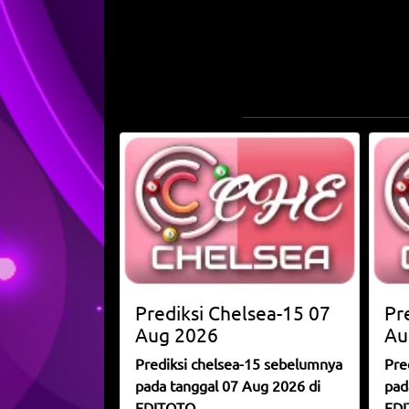
sea-15
08
Prediksi
Chelsea-15
07
Pr
Aug 2026
Au
-15 sebelumnya
Prediksi chelsea-15 sebelumnya
Pre
Aug 2026 di
pada tanggal 07 Aug 2026 di
pad
EDITOTO.
EDI