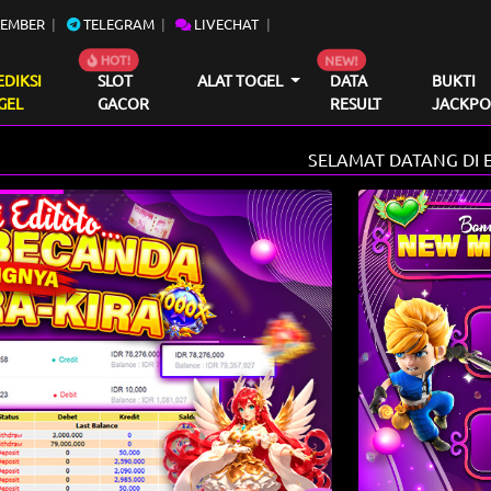
MEMBER
TELEGRAM
LIVECHAT
HOT!
NEW!
EDIKSI
SLOT
ALAT TOGEL
DATA
BUKTI
GEL
GACOR
RESULT
JACKPO
SELAMAT DATANG DI EDIT