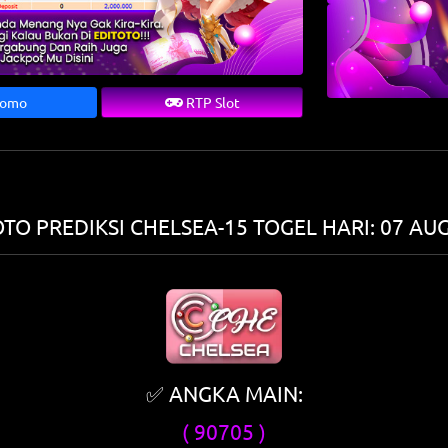
omo
RTP Slot
TO PREDIKSI CHELSEA-15 TOGEL HARI: 07 AU
✅ ANGKA MAIN:
( 90705 )