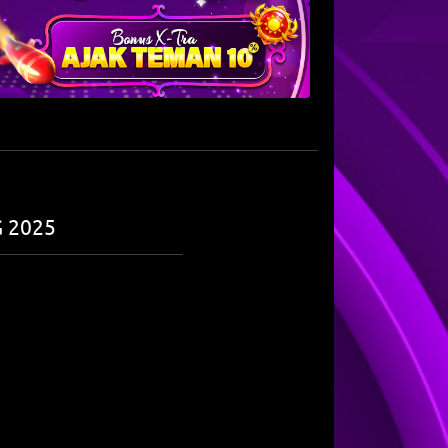
G 2025